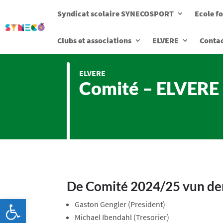
Syndicat scolaire SYNECOSPORT
Ecole f
Clubs et associations
ELVERE
Conta
ELVERE
Comité – ELVERE
De Comité 2024/25 vun de
Ouvrir la barre d’outils
Gaston Gengler (President)
Michael Ibendahl (Tresorier)