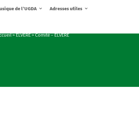
usique de l’UGDA
Adresses utiles
ccueil
>
ELVERE
>
Comité – ELVERE