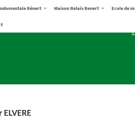
ondamentale Rénert
Maison Relais Renert
Ecole de m
ct
A
r ELVERE